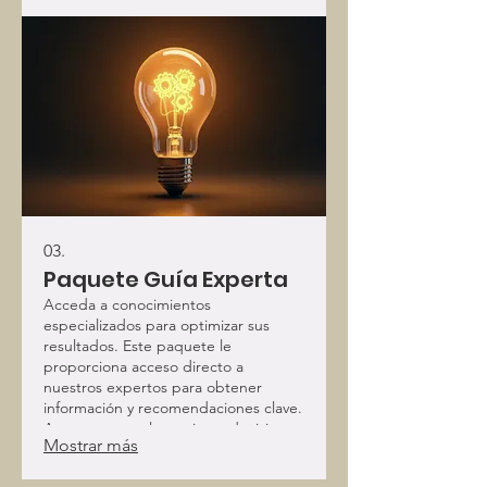
03.
Paquete Guía Experta
Acceda a conocimientos
especializados para optimizar sus
resultados. Este paquete le
proporciona acceso directo a
nuestros expertos para obtener
información y recomendaciones clave.
Asegure tomar las mejores decisiones
Mostrar más
informadas para su éxito. Impulse su
proyecto con experiencia probada.