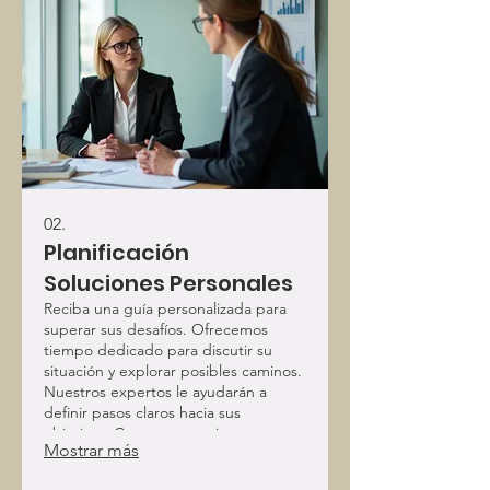
02.
Planificación
Soluciones Personales
Reciba una guía personalizada para
superar sus desafíos. Ofrecemos
tiempo dedicado para discutir su
situación y explorar posibles caminos.
Nuestros expertos le ayudarán a
definir pasos claros hacia sus
objetivos. Construyamos juntos su
Mostrar más
camino hacia adelante.