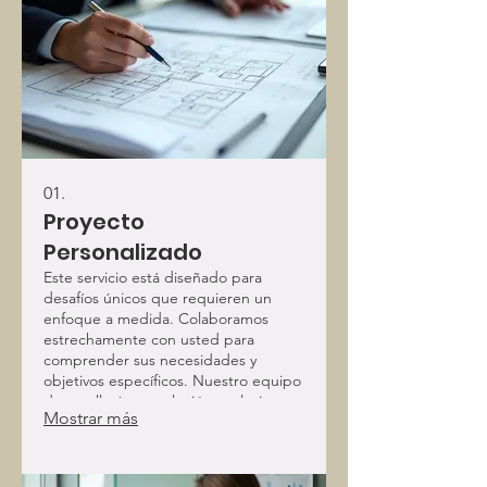
01.
Proyecto
Personalizado
Este servicio está diseñado para
desafíos únicos que requieren un
enfoque a medida. Colaboramos
estrechamente con usted para
comprender sus necesidades y
objetivos específicos. Nuestro equipo
desarrollará una solución exclusiva
Mostrar más
que se ajuste con precisión a sus
requisitos. Obtenga una solución
creada solo para usted.