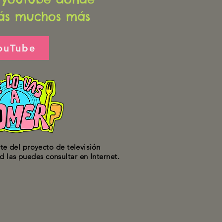
ás muchos más
ouTube
te del proyecto de televisión
ad las puedes consultar en Internet.