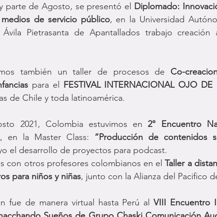
 parte de Agosto, se presentó el 
Diplomado: Innovació
medios de servicio público
, en la Universidad Autón
Ávila Pietrasanta de Apantallados trabajo creación a
dimos también un taller de procesos de 
Co-creacio
fancias
 para el 
FESTIVAL INTERNACIONAL OJO DE
as de Chile y toda latinoamérica.
osto 2021, Colombia estuvimos en 
2° Encuentro Nac
, en la Master Class: 
“Producción de contenidos so
yo el desarrollo de proyectos para podcast.
s con otros profesores colombianos en el 
Taller a dista
os para niños y niñas
, junto con la Alianza del Pacific
n fue de manera virtual hasta Perú al 
VIII Encuentro I
hacchando Sueños de Grupo Chaski Comunicación Aud