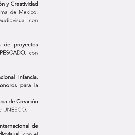
n y Creatividad 
oma de México, 
udiovisual con 
n de proyectos 
 PESCADO, 
con 
ional Infancia, 
noros para la 
ncia de Creación 
o de UNESCO.
nternacional de 
iovisual
, con el 